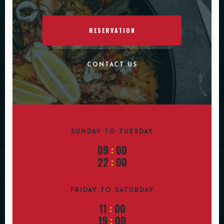
RESERVATION
CONTACT US
SUNDAY TO TUESDAY
09
:
00
22
:
00
FRIDAY TO SATURDAY
11
:
00
19
:
00