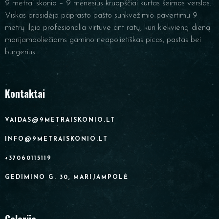
9 metrai skonio – 9 mėnesius kruopščiai kurtas šeimos verslas.
Viskas prasidėjo paprasto pašto sunkvežimio pavertimu 9
metrų ilgio profesionalia virtuve ant ratų, kuri kiekvieną dieną
marijampoliečiams gamino neapolietiškas picas, pastas bei
burgerius.
Kontaktai
VAIDAS@9METRAISKONIO.LT
INFO@9METRAISKONIO.LT
+37060115119
GEDIMINO G. 30, MARIJAMPOLĖ
Galerija