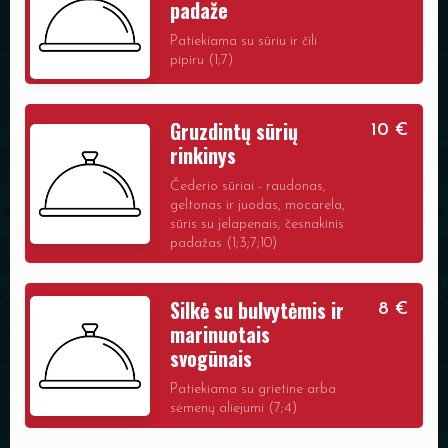
padaže
Patiekiama su sūriu ir čili
pipiru (1;7)
Gruzdintų sūrių
10 €
rinkinys
Čederio sūriai - raudonas,
geltonas ir juodas, mocarela,
sūris su jelapenais, česnakinis
padažas (1;3;7;10)
Silkė su bulvytėmis ir
8 €
marinuotais
svogūnais
Patiekiama su grietine arba
sėmenų aliejumi (7;4)