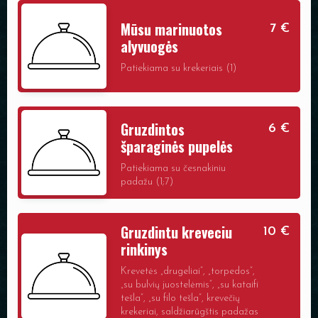
Mūsų marinuotos
7 €
alyvuogės
Patiekiama su krekeriais (1)
Gruzdintos
6 €
šparaginės pupelės
Patiekiama su česnakiniu
padažu (1;7)
Gruzdintu kreveciu
10 €
rinkinys
Krevetės „drugeliai“, „torpedos“,
„su bulvių juostelėmis“, „su kataifi
tešla“, „su filo tešla“, krevečių
krekeriai, saldžiarūgštis padažas