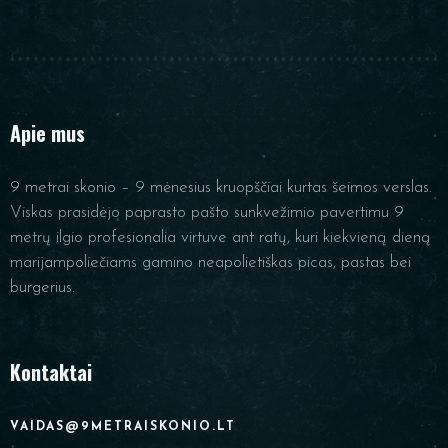
Apie mus
9 metrai skonio – 9 mėnesius kruopščiai kurtas šeimos verslas.
Viskas prasidėjo paprasto pašto sunkvežimio pavertimu 9
metrų ilgio profesionalia virtuve ant ratų, kuri kiekvieną dieną
marijampoliečiams gamino neapolietiškas picas, pastas bei
burgerius.
Kontaktai
VAIDAS@9METRAISKONIO.LT