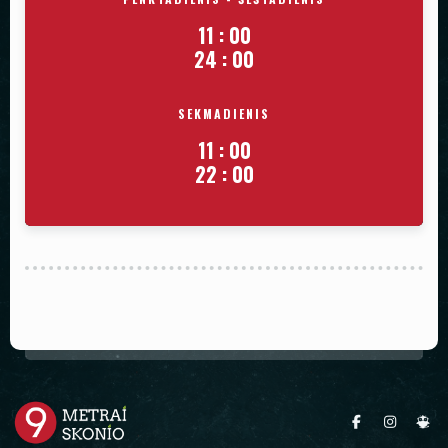
11
:
00
24
:
00
SEKMADIENIS
11
:
00
22
:
00