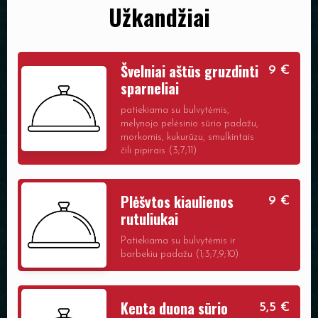
Užkandžiai
Švelniai aštūs gruzdinti
9 €
sparneliai
patiekiama su bulvytėmis,
mėlynojo pelėsinio sūrio padažu,
morkomis, kukurūzu, smulkintais
čili pipirais (3;7;11)
Plėšytos kiaulienos
9 €
rutuliukai
Patiekiama su bulvytėmis ir
barbekiu padažu (1;3;7;9;10)
Kepta duona sūrio
5,5 €