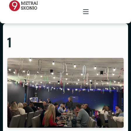
1
PAGRINDINIS
MENIU
RENGINIŲ ERDVĖ
MAISTAS ŠVENTĖMS
MAITINIMAS VIETOJE
STALAI
PARUOŠTAS MAISTAS ŠVENTĖMS
GALERIJA
KĖDĖS
KONTAKTAI
STALTIESĖS
REKVIZITŲ NUOMA
VAZOS
ŽVAKIDĖS