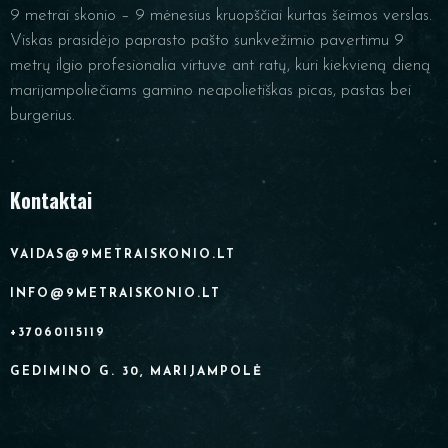
9 metrai skonio – 9 mėnesius kruopščiai kurtas šeimos verslas.
Viskas prasidėjo paprasto pašto sunkvežimio pavertimu 9
metrų ilgio profesionalia virtuve ant ratų, kuri kiekvieną dieną
marijampoliečiams gamino neapolietiškas picas, pastas bei
burgerius.
Kontaktai
VAIDAS@9METRAISKONIO.LT
INFO@9METRAISKONIO.LT
+37060115119
GEDIMINO G. 30, MARIJAMPOLĖ