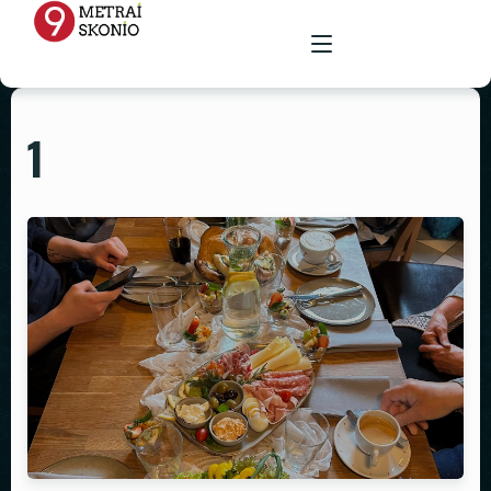
1
PAGRINDINIS
MENIU
RENGINIŲ ERDVĖ
MAISTAS ŠVENTĖMS
MAITINIMAS VIETOJE
STALAI
PARUOŠTAS MAISTAS ŠVENTĖMS
GALERIJA
KĖDĖS
KONTAKTAI
STALTIESĖS
REKVIZITŲ NUOMA
VAZOS
ŽVAKIDĖS