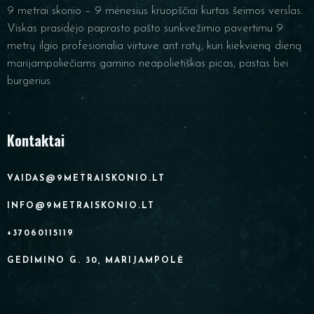
9 metrai skonio – 9 mėnesius kruopščiai kurtas šeimos verslas.
Viskas prasidėjo paprasto pašto sunkvežimio pavertimu 9
metrų ilgio profesionalia virtuve ant ratų, kuri kiekvieną dieną
marijampoliečiams gamino neapolietiškas picas, pastas bei
burgerius.
Kontaktai
VAIDAS@9METRAISKONIO.LT
INFO@9METRAISKONIO.LT
+37060115119
GEDIMINO G. 30, MARIJAMPOLĖ