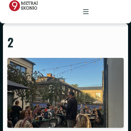
2
PAGRINDINIS
MENIU
RENGINIŲ ERDVĖ
MAISTAS ŠVENTĖMS
MAITINIMAS VIETOJE
STALAI
PARUOŠTAS MAISTAS ŠVENTĖMS
GALERIJA
KĖDĖS
KONTAKTAI
STALTIESĖS
REKVIZITŲ NUOMA
VAZOS
ŽVAKIDĖS