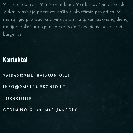
9 metrai skonio – 9 mėnesius kruopščiai kurtas šeimos verslas.
Viskas prasidėjo paprasto pašto sunkvežimio pavertimu 9
metrų ilgio profesionalia virtuve ant ratų, kuri kiekvieną dieną
marijampoliečiams gamino neapolietiškas picas, pastas bei
burgerius.
Kontaktai
VAIDAS@9METRAISKONIO.LT
INFO@9METRAISKONIO.LT
+37060115119
GEDIMINO G. 30, MARIJAMPOLĖ