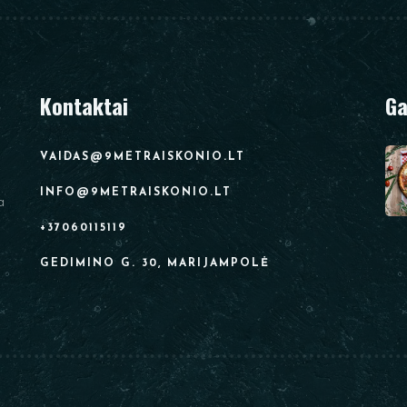
Kontaktai
Ga
VAIDAS@9METRAISKONIO.LT
INFO@9METRAISKONIO.LT
a
+37060115119
GEDIMINO G. 30, MARIJAMPOLĖ