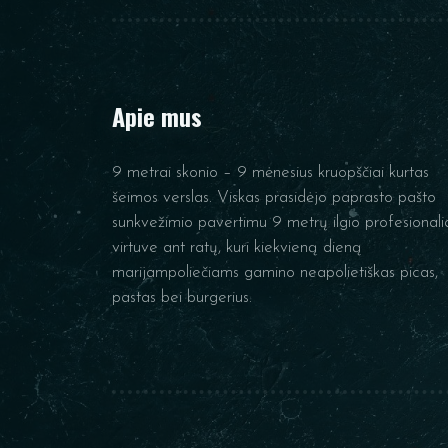
Apie mus
9 metrai skonio – 9 mėnesius kruopščiai kurtas
šeimos verslas. Viskas prasidėjo paprasto pašto
sunkvežimio pavertimu 9 metrų ilgio profesionali
virtuve ant ratų, kuri kiekvieną dieną
marijampoliečiams gamino neapolietiškas picas,
pastas bei burgerius.