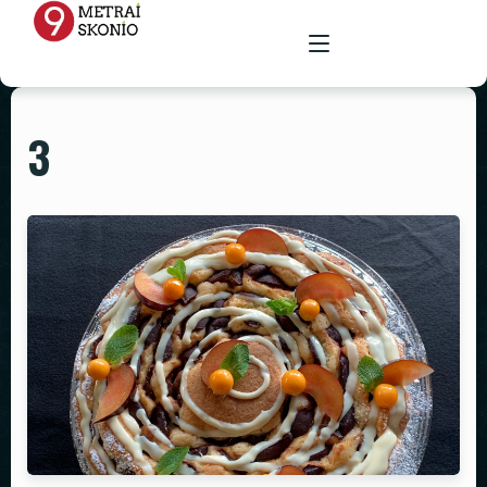
3
PAGRINDINIS
MENIU
RENGINIŲ ERDVĖ
MAISTAS ŠVENTĖMS
MAITINIMAS VIETOJE
STALAI
PARUOŠTAS MAISTAS ŠVENTĖMS
GALERIJA
KĖDĖS
KONTAKTAI
STALTIESĖS
REKVIZITŲ NUOMA
VAZOS
ŽVAKIDĖS