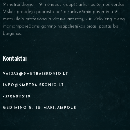
9 metrai skonio – 9 mėnesius kruopščiai kurtas šeimos verslas.
Viskas prasidėjo paprasto pašto sunkvežimio pavertimu 9
metrų ilgio profesionalia virtuve ant ratų, kuri kiekvieną dieną
marijampoliečiams gamino neapolietiškas picas, pastas bei
burgerius.
Kontaktai
VAIDAS@9METRAISKONIO.LT
INFO@9METRAISKONIO.LT
+37060115119
GEDIMINO G. 30, MARIJAMPOLĖ