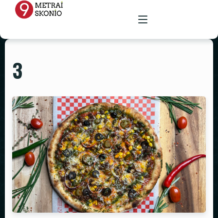
3
PAGRINDINIS
MENIU
RENGINIŲ ERDVĖ
MAISTAS ŠVENTĖMS
MAITINIMAS VIETOJE
STALAI
PARUOŠTAS MAISTAS ŠVENTĖMS
GALERIJA
KĖDĖS
KONTAKTAI
STALTIESĖS
REKVIZITŲ NUOMA
VAZOS
ŽVAKIDĖS