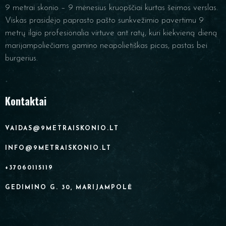
9 metrai skonio – 9 mėnesius kruopščiai kurtas šeimos verslas.
Viskas prasidėjo paprasto pašto sunkvežimio pavertimu 9
metrų ilgio profesionalia virtuve ant ratų, kuri kiekvieną dieną
marijampoliečiams gamino neapolietiškas picas, pastas bei
burgerius.
Kontaktai
VAIDAS@9METRAISKONIO.LT
INFO@9METRAISKONIO.LT
+37060115119
GEDIMINO G. 30, MARIJAMPOLĖ