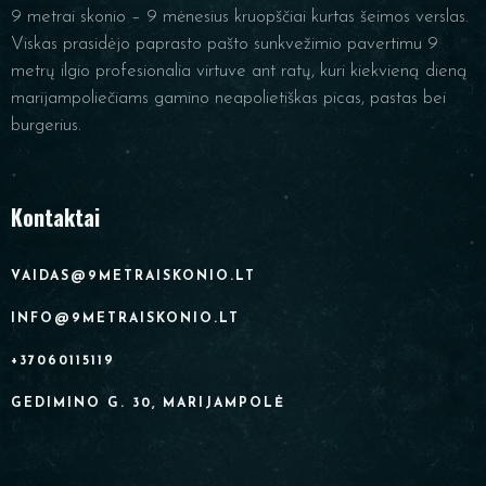
9 metrai skonio – 9 mėnesius kruopščiai kurtas šeimos verslas.
Viskas prasidėjo paprasto pašto sunkvežimio pavertimu 9
metrų ilgio profesionalia virtuve ant ratų, kuri kiekvieną dieną
marijampoliečiams gamino neapolietiškas picas, pastas bei
burgerius.
Kontaktai
VAIDAS@9METRAISKONIO.LT
INFO@9METRAISKONIO.LT
+37060115119
GEDIMINO G. 30, MARIJAMPOLĖ