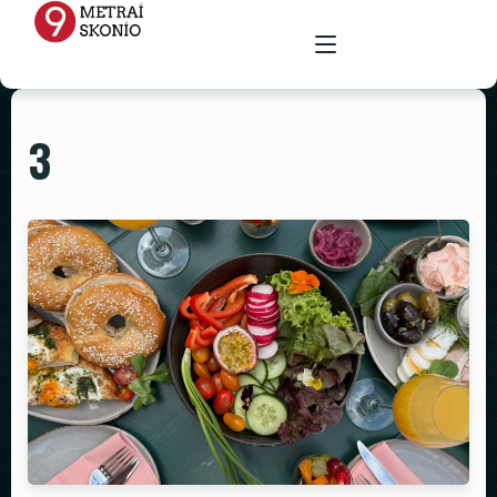
3
PAGRINDINIS
MENIU
RENGINIŲ ERDVĖ
MAISTAS ŠVENTĖMS
MAITINIMAS VIETOJE
STALAI
PARUOŠTAS MAISTAS ŠVENTĖMS
GALERIJA
KĖDĖS
KONTAKTAI
STALTIESĖS
REKVIZITŲ NUOMA
VAZOS
ŽVAKIDĖS