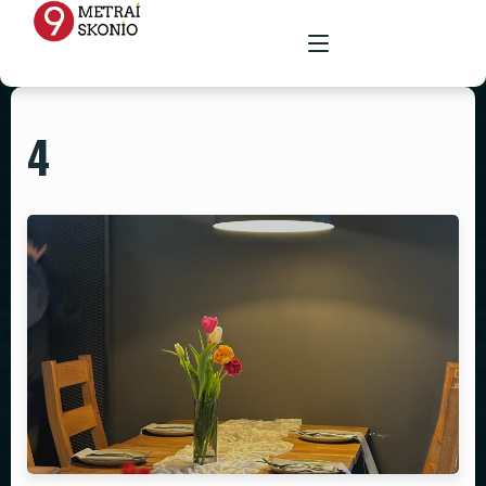
4
PAGRINDINIS
MENIU
RENGINIŲ ERDVĖ
MAISTAS ŠVENTĖMS
MAITINIMAS VIETOJE
STALAI
PARUOŠTAS MAISTAS ŠVENTĖMS
GALERIJA
KĖDĖS
KONTAKTAI
STALTIESĖS
REKVIZITŲ NUOMA
VAZOS
ŽVAKIDĖS