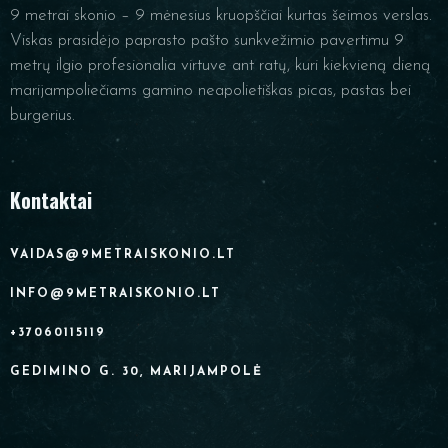
9 metrai skonio – 9 mėnesius kruopščiai kurtas šeimos verslas.
Viskas prasidėjo paprasto pašto sunkvežimio pavertimu 9
metrų ilgio profesionalia virtuve ant ratų, kuri kiekvieną dieną
marijampoliečiams gamino neapolietiškas picas, pastas bei
burgerius.
Kontaktai
VAIDAS@9METRAISKONIO.LT
INFO@9METRAISKONIO.LT
+37060115119
GEDIMINO G. 30, MARIJAMPOLĖ