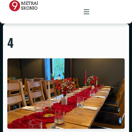
4
PAGRINDINIS
MENIU
RENGINIŲ ERDVĖ
MAISTAS ŠVENTĖMS
MAITINIMAS VIETOJE
STALAI
PARUOŠTAS MAISTAS ŠVENTĖMS
GALERIJA
KĖDĖS
KONTAKTAI
STALTIESĖS
REKVIZITŲ NUOMA
VAZOS
ŽVAKIDĖS