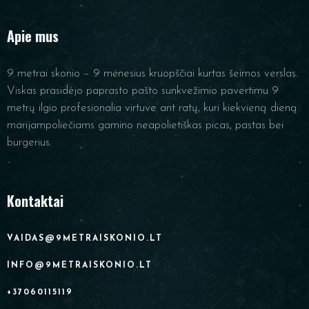
Apie mus
9 metrai skonio – 9 mėnesius kruopščiai kurtas šeimos verslas.
Viskas prasidėjo paprasto pašto sunkvežimio pavertimu 9
metrų ilgio profesionalia virtuve ant ratų, kuri kiekvieną dieną
marijampoliečiams gamino neapolietiškas picas, pastas bei
burgerius.
Kontaktai
VAIDAS@9METRAISKONIO.LT
INFO@9METRAISKONIO.LT
+37060115119