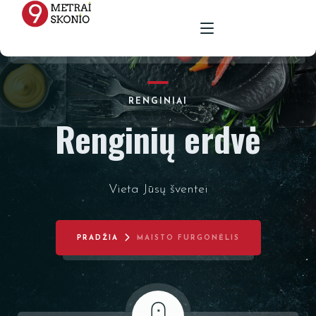
PAGRINDINIS
RENGINIAI
Renginių erdvė
MENIU
RENGINIŲ ERDVĖ
Vieta Jūsų šventei
MAISTAS ŠVENTĖMS
MAITINIMAS VIETOJE
STALAI
PARUOŠTAS MAISTAS ŠVENTĖMS
GALERIJA
KĖDĖS
PRADŽIA
MAISTO FURGONĖLIS
KONTAKTAI
STALTIESĖS
REKVIZITŲ NUOMA
VAZOS
ŽVAKIDĖS