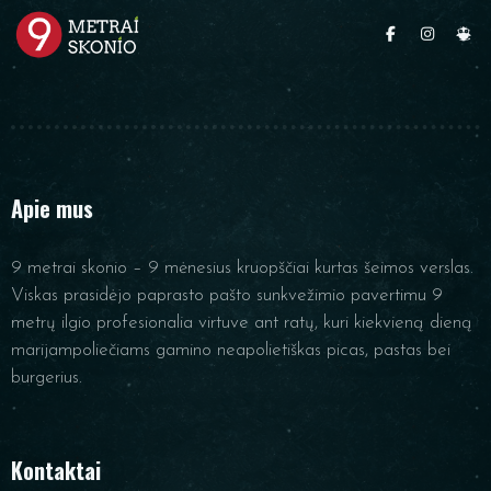
Apie mus
9 metrai skonio – 9 mėnesius kruopščiai kurtas šeimos verslas.
Viskas prasidėjo paprasto pašto sunkvežimio pavertimu 9
metrų ilgio profesionalia virtuve ant ratų, kuri kiekvieną dieną
marijampoliečiams gamino neapolietiškas picas, pastas bei
burgerius.
Kontaktai