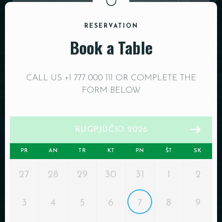
PADĖKLAI
RESERVATION
INDAI
Book a Table
DEKORACIJOS
CALL US +1 777 000 111 OR COMPLETE THE
FORM BELOW
RUGPJŪČIO 2026
PR
AN
TR
KT
PN
ŠT
SK
27
28
29
30
31
1
2
3
4
5
6
7
8
9