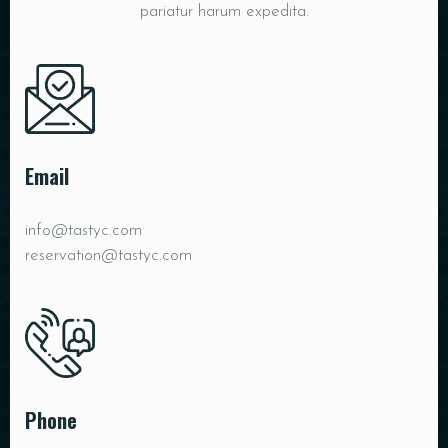
pariatur harum expedita.
Email
info@tastyc.com
reservation@tastyc.com
Phone