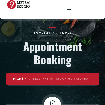
PAGRINDINIS
BOOKING CALENDAR
Appointment
MENIU
Booking
RENGINIŲ ERDVĖ
MAISTAS ŠVENTĖMS
MAITINIMAS VIETOJE
STALAI
PARUOŠTAS MAISTAS ŠVENTĖMS
GALERIJA
KĖDĖS
PRADŽIA
RESERVATION (BOOKING CALENDAR)
KONTAKTAI
STALTIESĖS
REKVIZITŲ NUOMA
VAZOS
ŽVAKIDĖS