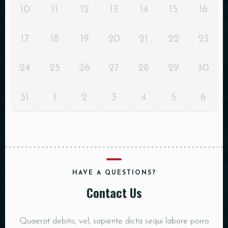
10
11
12
13
14
15
16
17
18
19
20
21
22
23
24
25
26
27
28
29
30
31
1
2
3
4
5
6
HAVE A QUESTIONS?
Contact Us
Quaerat debitis, vel, sapiente dicta sequi labore porro