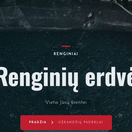
RENGINIAI
Renginių erdv
Vieta Jūsų šventei
PRADŽIA
UŽKANDŽIŲ PADĖKLAI