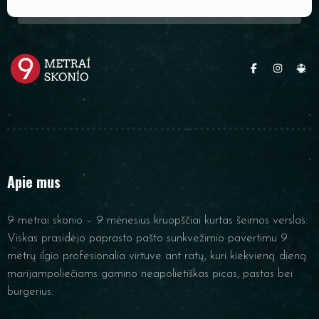
Apie mus
9 metrai skonio – 9 mėnesius kruopščiai kurtas šeimos verslas.
Viskas prasidėjo paprasto pašto sunkvežimio pavertimu 9
metrų ilgio profesionalia virtuve ant ratų, kuri kiekvieną dieną
marijampoliečiams gamino neapolietiškas picas, pastas bei
burgerius.