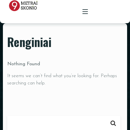
Renginiai
PAGRINDINIS
MENIU
Nothing Found
RENGINIŲ ERDVĖ
It seems we can’t find what you’re looking for. Perhaps
MAISTAS ŠVENTĖMS
MAITINIMAS VIETOJE
searching can help.
STALAI
PARUOŠTAS MAISTAS ŠVENTĖMS
GALERIJA
KĖDĖS
KONTAKTAI
STALTIESĖS
REKVIZITŲ NUOMA
VAZOS
ŽVAKIDĖS