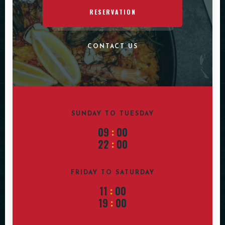
RESERVATION
CONTACT US
SUNDAY TO TUESDAY
09
:
00
22
:
00
FRIDAY TO SATURDAY
11
:
00
19
:
00