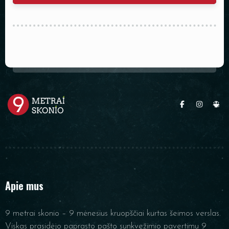
Apie mus
9 metrai skonio – 9 mėnesius kruopščiai kurtas šeimos verslas.
Viskas prasidėjo paprasto pašto sunkvežimio pavertimu 9