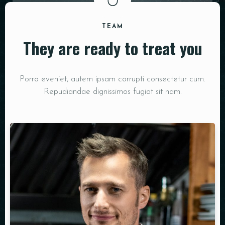
PADĖKLAI
TEAM
INDAI
They are ready to treat you
DEKORACIJOS
Porro eveniet, autem ipsam corrupti consectetur cum.
Repudiandae dignissimos fugiat sit nam.