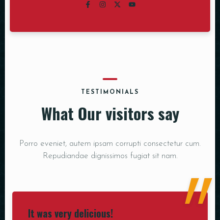
TESTIMONIALS
What Our visitors say
"
Porro eveniet, autem ipsam corrupti consectetur cum.
Repudiandae dignissimos fugiat sit nam.
It was very delicious!