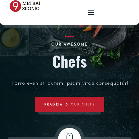
PAGRINDINIS
OUR AWESOME
Chefs
MENIU
RENGINIŲ ERDVĖ
Porro eveniet, autem ipsam vitae consequatur!
MAISTAS ŠVENTĖMS
MAITINIMAS VIETOJE
STALAI
PARUOŠTAS MAISTAS ŠVENTĖMS
GALERIJA
KĖDĖS
PRADŽIA
OUR CHEFS
KONTAKTAI
STALTIESĖS
REKVIZITŲ NUOMA
VAZOS
ŽVAKIDĖS