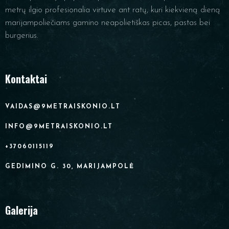
metrų ilgio profesionalia virtuve ant ratų, kuri kiekvieną dieną
marijampoliečiams gamino neapolietiškas picas, pastas bei
burgerius.
Kontaktai
VAIDAS@9METRAISKONIO.LT
INFO@9METRAISKONIO.LT
+37060115119
GEDIMINO G. 30, MARIJAMPOLĖ
Galerija