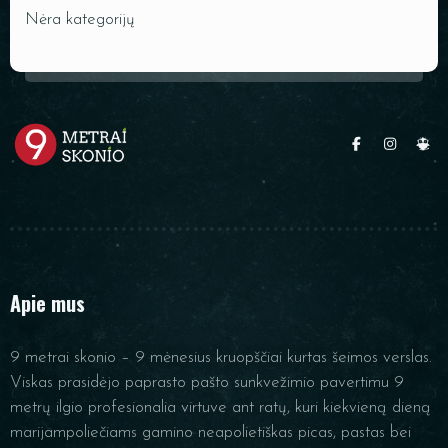
Nėra kategorijų
Apie mus
9 metrai skonio – 9 mėnesius kruopščiai kurtas šeimos verslas.
Viskas prasidėjo paprasto pašto sunkvežimio pavertimu 9
metrų ilgio profesionalia virtuve ant ratų, kuri kiekvieną dieną
marijampoliečiams gamino neapolietiškas picas, pastas bei