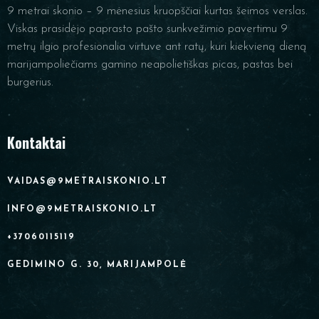
9 metrai skonio – 9 mėnesius kruopščiai kurtas šeimos verslas.
Viskas prasidėjo paprasto pašto sunkvežimio pavertimu 9
metrų ilgio profesionalia virtuve ant ratų, kuri kiekvieną dieną
marijampoliečiams gamino neapolietiškas picas, pastas bei
burgerius.
Kontaktai
VAIDAS@9METRAISKONIO.LT
INFO@9METRAISKONIO.LT
+37060115119
GEDIMINO G. 30, MARIJAMPOLĖ