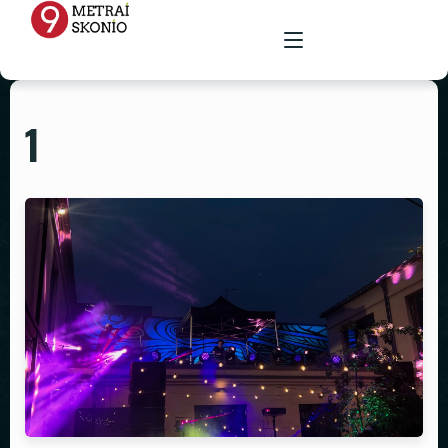
1
PAGRINDINIS
MENIU
RENGINIŲ ERDVĖ
MAISTAS ŠVENTĖMS
MAITINIMAS VIETOJE
STALAI
PARUOŠTAS MAISTAS ŠVENTĖMS
GALERIJA
KĖDĖS
KONTAKTAI
STALTIESĖS
REKVIZITŲ NUOMA
VAZOS
ŽVAKIDĖS