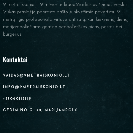
9 metrai skonio – 9 mėnesius kruopščiai kurtas šeimos verslas.
Viskas prasidėjo paprasto pašto sunkvežimio pavertimu 9
metrų ilgio profesionalia virtuve ant ratų, kuri kiekvieną dieną
marijampoliečiams gamino neapolietiškas picas, pastas bei
burgerius.
Kontaktai
VAIDAS@9METRAISKONIO.LT
INFO@9METRAISKONIO.LT
+37060115119
GEDIMINO G. 30, MARIJAMPOLĖ