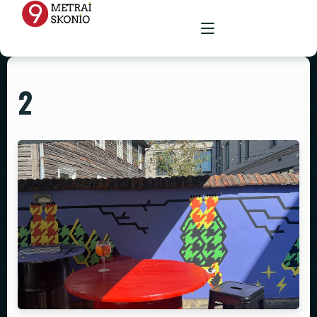
2
PAGRINDINIS
MENIU
RENGINIŲ ERDVĖ
MAISTAS ŠVENTĖMS
MAITINIMAS VIETOJE
STALAI
PARUOŠTAS MAISTAS ŠVENTĖMS
GALERIJA
KĖDĖS
KONTAKTAI
STALTIESĖS
REKVIZITŲ NUOMA
VAZOS
ŽVAKIDĖS