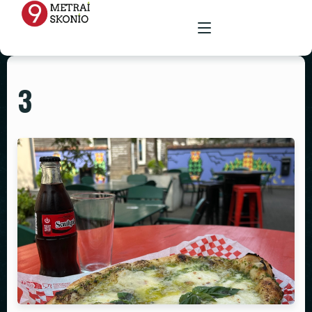
3
PAGRINDINIS
MENIU
RENGINIŲ ERDVĖ
MAISTAS ŠVENTĖMS
MAITINIMAS VIETOJE
STALAI
PARUOŠTAS MAISTAS ŠVENTĖMS
GALERIJA
KĖDĖS
KONTAKTAI
STALTIESĖS
REKVIZITŲ NUOMA
VAZOS
ŽVAKIDĖS