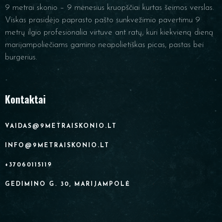
9 metrai skonio – 9 mėnesius kruopščiai kurtas šeimos verslas.
Viskas prasidėjo paprasto pašto sunkvežimio pavertimu 9
metrų ilgio profesionalia virtuve ant ratų, kuri kiekvieną dieną
marijampoliečiams gamino neapolietiškas picas, pastas bei
burgerius.
Kontaktai
VAIDAS@9METRAISKONIO.LT
INFO@9METRAISKONIO.LT
+37060115119
GEDIMINO G. 30, MARIJAMPOLĖ