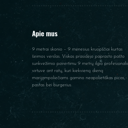
Apie mus
9 metrai skonio – 9 mėnesius kruopščiai kurtas
šeimos verslas. Viskas prasidėjo paprasto pašto
sunkvežimio pavertimu 9 metrų ilgio profesionali
virtuve ant ratų, kuri kiekvieną dieną
marijampoliečiams gamino neapolietiškas picas,
pastas bei burgerius.