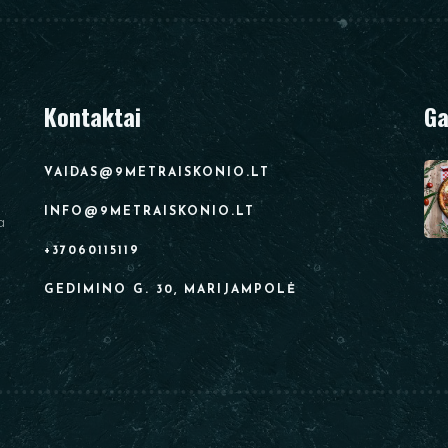
Kontaktai
Ga
VAIDAS@9METRAISKONIO.LT
INFO@9METRAISKONIO.LT
a
+37060115119
GEDIMINO G. 30, MARIJAMPOLĖ