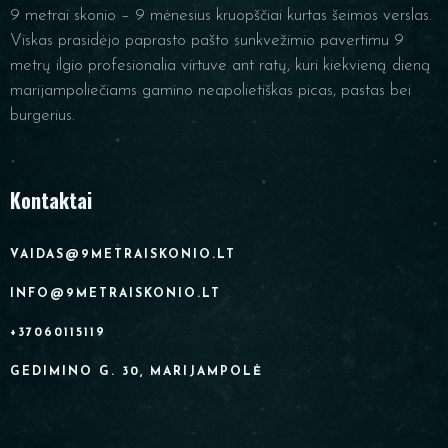
9 metrai skonio – 9 mėnesius kruopščiai kurtas šeimos verslas.
Viskas prasidėjo paprasto pašto sunkvežimio pavertimu 9
metrų ilgio profesionalia virtuve ant ratų, kuri kiekvieną dieną
marijampoliečiams gamino neapolietiškas picas, pastas bei
burgerius.
Kontaktai
VAIDAS@9METRAISKONIO.LT
INFO@9METRAISKONIO.LT
+37060115119
GEDIMINO G. 30, MARIJAMPOLĖ