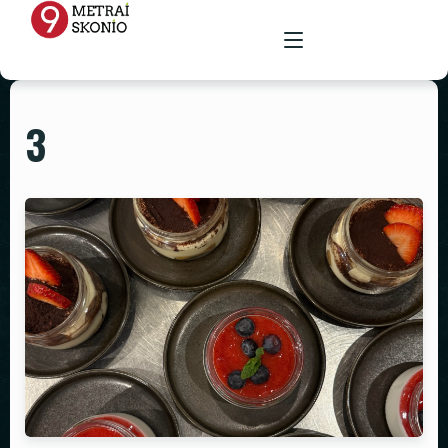
3
PAGRINDINIS
MENIU
RENGINIŲ ERDVĖ
MAISTAS ŠVENTĖMS
MAITINIMAS VIETOJE
STALAI
PARUOŠTAS MAISTAS ŠVENTĖMS
GALERIJA
KĖDĖS
KONTAKTAI
STALTIESĖS
REKVIZITŲ NUOMA
VAZOS
ŽVAKIDĖS