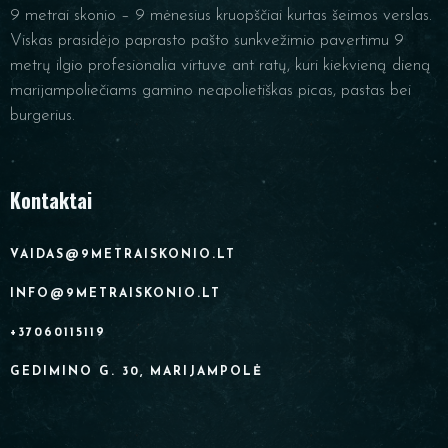
9 metrai skonio – 9 mėnesius kruopščiai kurtas šeimos verslas.
Viskas prasidėjo paprasto pašto sunkvežimio pavertimu 9
metrų ilgio profesionalia virtuve ant ratų, kuri kiekvieną dieną
marijampoliečiams gamino neapolietiškas picas, pastas bei
burgerius.
Kontaktai
VAIDAS@9METRAISKONIO.LT
INFO@9METRAISKONIO.LT
+37060115119
GEDIMINO G. 30, MARIJAMPOLĖ