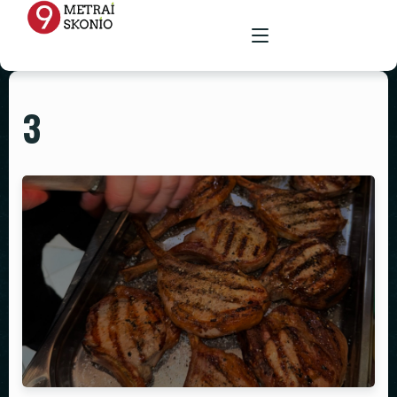
3
PAGRINDINIS
MENIU
RENGINIŲ ERDVĖ
MAISTAS ŠVENTĖMS
MAITINIMAS VIETOJE
STALAI
PARUOŠTAS MAISTAS ŠVENTĖMS
GALERIJA
KĖDĖS
KONTAKTAI
STALTIESĖS
REKVIZITŲ NUOMA
VAZOS
ŽVAKIDĖS