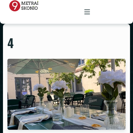
4
PAGRINDINIS
MENIU
RENGINIŲ ERDVĖ
MAISTAS ŠVENTĖMS
MAITINIMAS VIETOJE
STALAI
PARUOŠTAS MAISTAS ŠVENTĖMS
GALERIJA
KĖDĖS
KONTAKTAI
STALTIESĖS
REKVIZITŲ NUOMA
VAZOS
ŽVAKIDĖS