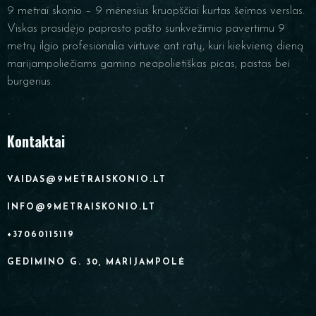
9 metrai skonio – 9 mėnesius kruopščiai kurtas šeimos verslas.
Viskas prasidėjo paprasto pašto sunkvežimio pavertimu 9
metrų ilgio profesionalia virtuve ant ratų, kuri kiekvieną dieną
marijampoliečiams gamino neapolietiškas picas, pastas bei
burgerius.
Kontaktai
VAIDAS@9METRAISKONIO.LT
INFO@9METRAISKONIO.LT
+37060115119
GEDIMINO G. 30, MARIJAMPOLĖ