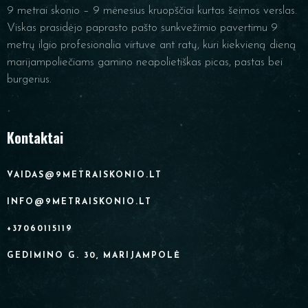
9 metrai skonio – 9 mėnesius kruopščiai kurtas šeimos verslas.
Viskas prasidėjo paprasto pašto sunkvežimio pavertimu 9
metrų ilgio profesionalia virtuve ant ratų, kuri kiekvieną dieną
marijampoliečiams gamino neapolietiškas picas, pastas bei
burgerius.
Kontaktai
VAIDAS@9METRAISKONIO.LT
INFO@9METRAISKONIO.LT
+37060115119
GEDIMINO G. 30, MARIJAMPOLĖ