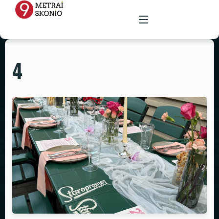
4
PAGRINDINIS
MENIU
RENGINIŲ ERDVĖ
MAISTAS ŠVENTĖMS
MAITINIMAS VIETOJE
STALAI
PARUOŠTAS MAISTAS ŠVENTĖMS
GALERIJA
KĖDĖS
KONTAKTAI
STALTIESĖS
REKVIZITŲ NUOMA
VAZOS
ŽVAKIDĖS